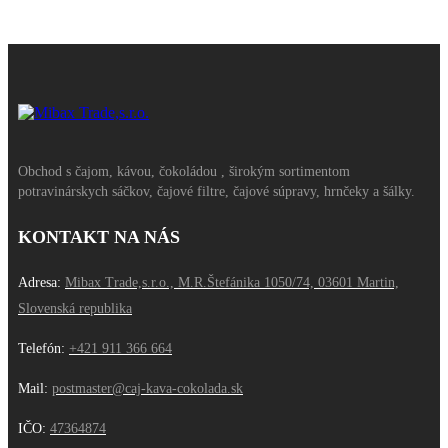
Obchod s čajom, kávou, čokoládou , širokým sortimentom
potravinárskych sáčkov, čajové filtre, čajové súpravy, hrnčeky a šálky.
KONTAKT NA NÁS
Adresa:
Mibax Trade,s.r.o., M.R.Štefánika 1050/74, 03601 Martin,
Slovenská republika
Telefón:
+421 911 366 664
Mail:
postmaster@caj-kava-cokolada.sk
IČO:
47364874