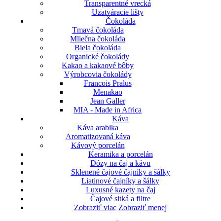
Transparentné vrecká
Uzatváracie lišty
Čokoláda
Tmavá čokoláda
Mliečna čokoláda
Biela čokoláda
Organické čokolády
Kakao a kakaové bôby
Výrobcovia čokolády
Francois Pralus
Menakao
Jean Galler
MIA - Made in Africa
Káva
Káva arabika
Aromatizovaná káva
Kávový porcelán
Keramika a porcelán
Dózy na čaj a kávu
Sklenené čajové čajníky a šálky
Liatinové čajníky a šálky
Luxusné kazety na čaj
Čajové sitká a filtre
Zobraziť viac
Zobraziť menej