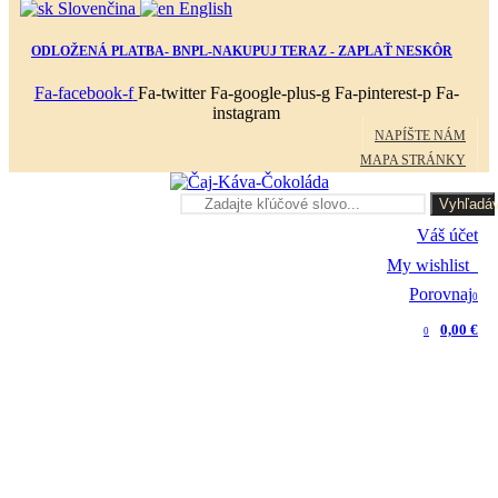
Slovenčina
English
ODLOŽENÁ PLATBA- BNPL-NAKUPUJ TERAZ - ZAPLAŤ NESKÔR
Fa-facebook-f
Fa-twitter
Fa-google-plus-g
Fa-pinterest-p
Fa-
instagram
NAPÍŠTE NÁM
MAPA STRÁNKY
Vyhľadáv
Váš účet
My wishlist
0
Porovnaj
0
0,00 €
0