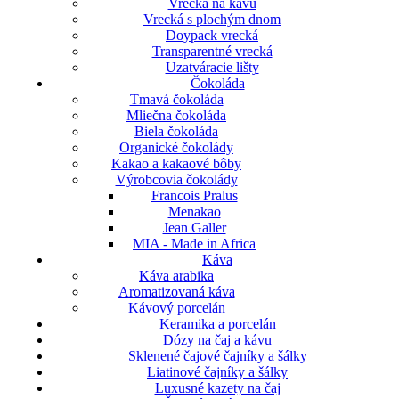
Vrecká na kávu
Vrecká s plochým dnom
Doypack vrecká
Transparentné vrecká
Uzatváracie lišty
Čokoláda
Tmavá čokoláda
Mliečna čokoláda
Biela čokoláda
Organické čokolády
Kakao a kakaové bôby
Výrobcovia čokolády
Francois Pralus
Menakao
Jean Galler
MIA - Made in Africa
Káva
Káva arabika
Aromatizovaná káva
Kávový porcelán
Keramika a porcelán
Dózy na čaj a kávu
Sklenené čajové čajníky a šálky
Liatinové čajníky a šálky
Luxusné kazety na čaj