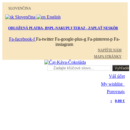
SLOVENČINA
Slovenčina
English
ODLOŽENÁ PLATBA- BNPL-NAKUPUJ TERAZ - ZAPLAŤ NESKÔR
Fa-facebook-f
Fa-twitter
Fa-google-plus-g
Fa-pinterest-p
Fa-
instagram
NAPÍŠTE NÁM
MAPA STRÁNKY
Vyhľadáv
Váš účet
My wishlist
0
Porovnaj
0
0,00 €
0