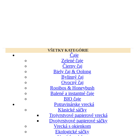
VŠETKY KATEGÓRIE
Čaje
Zelené čaje
Čierny čaj
Biely čaj & Oolong
Bylinný čaj
Ovocný čaj
Rooibos & Honeybush
Balené a instantné čaje
BIO čaje
Potravinárske vrecká
Klasické sáčky
Trojvrstvové papierové vrecká
Dvojvrstvové papierové sáčky
Vrecká s okienkom
Ekologické sáčky