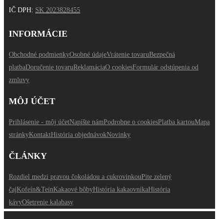
IČ DPH
:
SK 2023828455
INFORMÁCIE
Obchodné podmienky
Osobné údaje
Vrátenie tovaru
Bezpečná
platba
Doručenie tovaru
Reklamácia
O cookies
Formulár odstúpenia od
zmluvy
MÔJ ÚČET
Prihlásenie - môj účet
Napíšte nám
Podrobne o cookies
Platba kartou
Mapa
stránky
Kontakt
História objednávok
Novinky
ČLÁNKY
Rozdiel medzi pravou čokoládou a cukrovinkou
Pite zelený
čaj
Kofeín&Teín
Kakaové bôby
História kakaovníka
História
kávy
Ošetrenie kalabasy