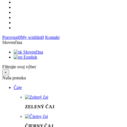
Porovnaj
0
My wishlist
0
Kontakt
Slovenčina
Slovenčina
English
Filtrujte svoj výber
×
Naša ponuka
Čaje
ZELENÝ ČAJ
ČIERNY ČAJ