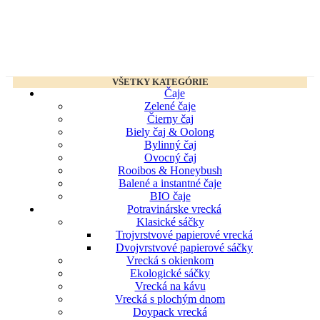
VŠETKY KATEGÓRIE
Čaje
Zelené čaje
Čierny čaj
Biely čaj & Oolong
Bylinný čaj
Ovocný čaj
Rooibos & Honeybush
Balené a instantné čaje
BIO čaje
Potravinárske vrecká
Klasické sáčky
Trojvrstvové papierové vrecká
Dvojvrstvové papierové sáčky
Vrecká s okienkom
Ekologické sáčky
Vrecká na kávu
Vrecká s plochým dnom
Doypack vrecká