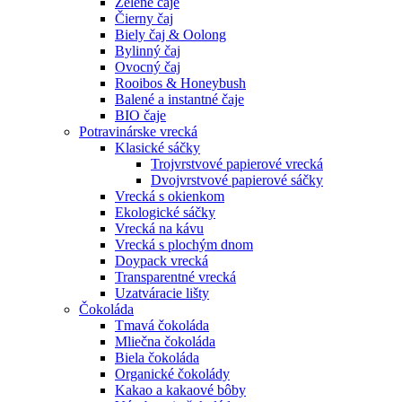
Zelené čaje
Čierny čaj
Biely čaj & Oolong
Bylinný čaj
Ovocný čaj
Rooibos & Honeybush
Balené a instantné čaje
BIO čaje
Potravinárske vrecká
Klasické sáčky
Trojvrstvové papierové vrecká
Dvojvrstvové papierové sáčky
Vrecká s okienkom
Ekologické sáčky
Vrecká na kávu
Vrecká s plochým dnom
Doypack vrecká
Transparentné vrecká
Uzatváracie lišty
Čokoláda
Tmavá čokoláda
Mliečna čokoláda
Biela čokoláda
Organické čokolády
Kakao a kakaové bôby