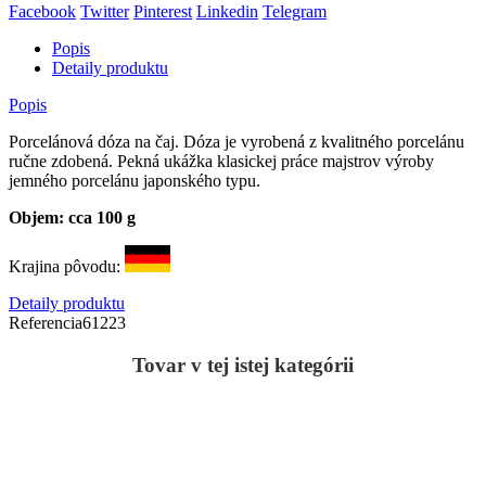
Facebook
Twitter
Pinterest
Linkedin
Telegram
Popis
Detaily produktu
Popis
Porcelánová dóza na čaj. Dóza je vyrobená z kvalitného porcelánu
ručne zdobená. Pekná ukážka klasickej práce majstrov výroby
jemného porcelánu japonského typu.
Objem: cca 100 g
Krajina pôvodu:
Detaily produktu
Referencia
61223
Tovar v tej istej kategórii