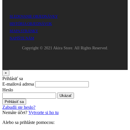
SLEDOVANIE OBJEDNÁVKY
HISTÓRIA OBJEDNÁVOK
MAPA STRÁNKY
NAPÍŠTE NÁM
Copyright © 2021 Akira Store. All Rights Reserved.
×
Prihlásiť sa
E-mailová adresa
Heslo
Ukázať
Prihlásiť sa
Zabudli ste heslo?
Nemáte účet?
Vytvorte si ho tu
Alebo sa prihláste pomocou: