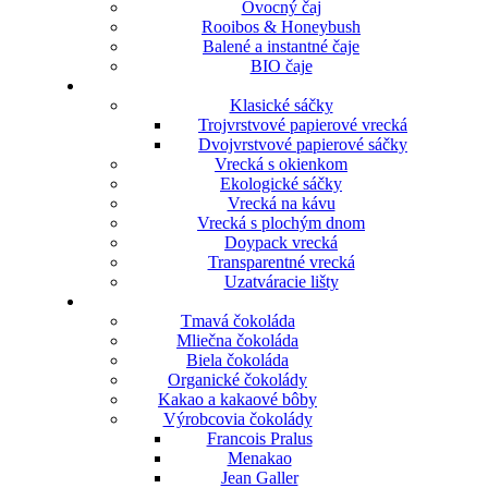
Ovocný čaj
Rooibos & Honeybush
Balené a instantné čaje
BIO čaje
Klasické sáčky
Trojvrstvové papierové vrecká
Dvojvrstvové papierové sáčky
Vrecká s okienkom
Ekologické sáčky
Vrecká na kávu
Vrecká s plochým dnom
Doypack vrecká
Transparentné vrecká
Uzatváracie lišty
Tmavá čokoláda
Mliečna čokoláda
Biela čokoláda
Organické čokolády
Kakao a kakaové bôby
Výrobcovia čokolády
Francois Pralus
Menakao
Jean Galler