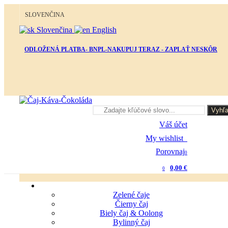
SLOVENČINA
Slovenčina
English
ODLOŽENÁ PLATBA- BNPL-NAKUPUJ TERAZ - ZAPLAŤ NESKÔR
Vyhľa
Váš účet
My wishlist
0
Porovnaj
0
0,00 €
0
Zelené čaje
Čierny čaj
Biely čaj & Oolong
Bylinný čaj