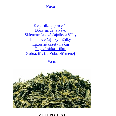
Káva
Keramika a porcelán
Dózy na čaj a kávu
Sklenené čajové čajníky a šálky
Liatinové čajníky a šálky
Luxusné kazety na čaj
Čajové sitká a filtre
Zobraziť viac
Zobraziť menej
ČAJE
ZELENÝ ČAJ