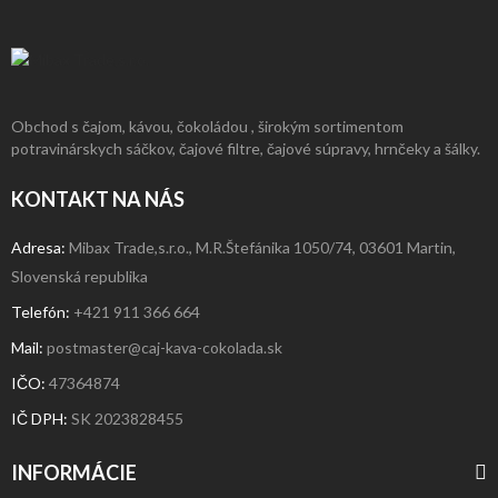
Obchod s čajom, kávou, čokoládou , širokým sortimentom
potravinárskych sáčkov, čajové filtre, čajové súpravy, hrnčeky a šálky.
KONTAKT NA NÁS
Adresa:
Mibax Trade,s.r.o., M.R.Štefánika 1050/74, 03601 Martin,
Slovenská republika
Telefón:
+421 911 366 664
Mail:
postmaster@caj-kava-cokolada.sk
IČO:
47364874
IČ DPH
:
SK 2023828455
INFORMÁCIE