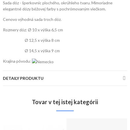
Sada dóz - šperkovníc plochého, okrúhleho tvaru. Mimoriadne
elegantné dózy béžovej farby s pochrómovaným viečkom.
Cenovo výhodná sada troch dóz.
Rozmery dóz: Ø 10 x výška 6,5 cm
Ø 12,5 x výška 8 cm
Ø 14,5 x výška 9 cm
Krajina pôvodu:
DETAILY PRODUKTU
Tovar v tej istej kategórii