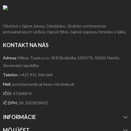
Obchod s čajom, kávou, čokoládou , širokým sortimentom
potravinárskych sáčkov, čajové filtre, čajové súpravy, hrnčeky a šálky.
KONTAKT NA NÁS
Adresa:
Mibax Trade,s.r.o., M.R.Štefánika 1050/74, 03601 Martin,
Slovenská republika
Telefón:
+421 911 366 664
Mail:
postmaster@caj-kava-cokolada.sk
IČO:
47364874
IČ DPH
:
SK 2023828455
INFORMÁCIE
MÔJ ÚČET