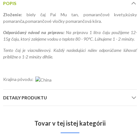
POPIS
Zloženie:
biely čaj Pai Mu tan, pomarančové kvety,kúsky
pomaranča,pomarančové vločky pomarančová kôra.
Odporúčaný návod na prípravu:
Na prípravu 1 litra čaju použijeme
12-
15g čaju, ktorý zalejeme vodou o teplote 80 - 90°C. Lúhujeme 1 - 2 minúty.
Tento čaj je viacnálevový. Každý nasledujúci nálev odporúčame lúhovať
približne o 1-2 minúty dlhšie.
Krajina pôvodu:
DETAILY PRODUKTU
Tovar v tej istej kategórii