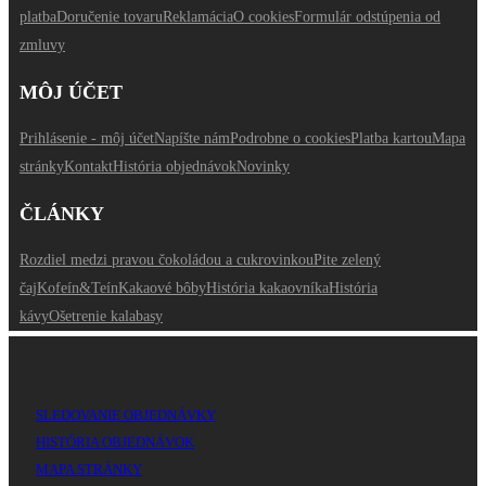
platba
Doručenie tovaru
Reklamácia
O cookies
Formulár odstúpenia od
zmluvy
MÔJ ÚČET
Prihlásenie - môj účet
Napíšte nám
Podrobne o cookies
Platba kartou
Mapa
stránky
Kontakt
História objednávok
Novinky
ČLÁNKY
Rozdiel medzi pravou čokoládou a cukrovinkou
Pite zelený
čaj
Kofeín&Teín
Kakaové bôby
História kakaovníka
História
kávy
Ošetrenie kalabasy
SLEDOVANIE OBJEDNÁVKY
HISTÓRIA OBJEDNÁVOK
MAPA STRÁNKY