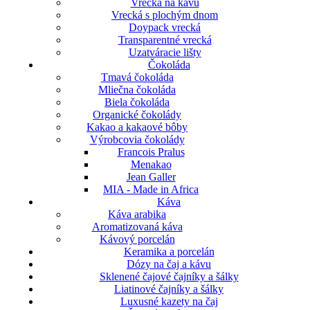
Vrecká na kávu
Vrecká s plochým dnom
Doypack vrecká
Transparentné vrecká
Uzatváracie lišty
Čokoláda
Tmavá čokoláda
Mliečna čokoláda
Biela čokoláda
Organické čokolády
Kakao a kakaové bôby
Výrobcovia čokolády
Francois Pralus
Menakao
Jean Galler
MIA - Made in Africa
Káva
Káva arabika
Aromatizovaná káva
Kávový porcelán
Keramika a porcelán
Dózy na čaj a kávu
Sklenené čajové čajníky a šálky
Liatinové čajníky a šálky
Luxusné kazety na čaj