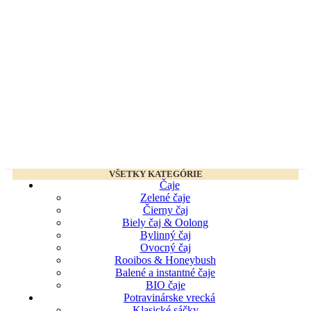
VŠETKY KATEGÓRIE
Čaje
Zelené čaje
Čierny čaj
Biely čaj & Oolong
Bylinný čaj
Ovocný čaj
Rooibos & Honeybush
Balené a instantné čaje
BIO čaje
Potravinárske vrecká
Klasické sáčky