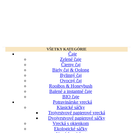
VŠETKY KATEGÓRIE
Čaje
Zelené čaje
Čierny čaj
Biely čaj & Oolong
Bylinný čaj
Ovocný čaj
Rooibos & Honeybush
Balené a instantné čaje
BIO čaje
Potravinárske vrecká
Klasické sáčky
Trojvrstvové papierové vrecká
Dvojvrstvové papierové sáčky
Vrecká s okienkom
Ekologické sáčky