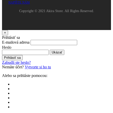
NAPÍŠTE NÁM
Copyright © 2021 Akira Store. All Rights Reserved.
×
Prihlásiť sa
E-mailová adresa
Heslo
Ukázať
Prihlásiť sa
Zabudli ste heslo?
Nemáte účet?
Vytvorte si ho tu
Alebo sa prihláste pomocou: