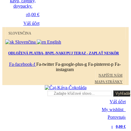
0,00 €
0
Váš účet
SLOVENČINA
Slovenčina
English
ODLOŽENÁ PLATBA- BNPL-NAKUPUJ TERAZ - ZAPLAŤ NESKÔR
Fa-facebook-f
Fa-twitter
Fa-google-plus-g
Fa-pinterest-p
Fa-
instagram
NAPÍŠTE NÁM
MAPA STRÁNKY
Vyhľadáv
Váš účet
My wishlist
0
Porovnaj
0
0,00 €
0