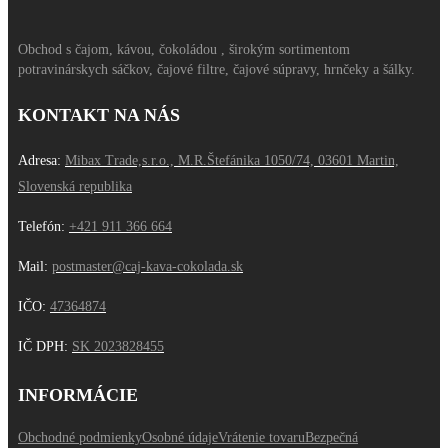
Obchod s čajom, kávou, čokoládou , širokým sortimentom
potravinárskych sáčkov, čajové filtre, čajové súpravy, hrnčeky a šálky.
KONTAKT NA NÁS
Adresa:
Mibax Trade,s.r.o., M.R.Štefánika 1050/74, 03601 Martin,
Slovenská republika
Telefón:
+421 911 366 664
Mail:
postmaster@caj-kava-cokolada.sk
IČO:
47364874
IČ DPH
:
SK 2023828455
INFORMÁCIE
Obchodné podmienky
Osobné údaje
Vrátenie tovaru
Bezpečná