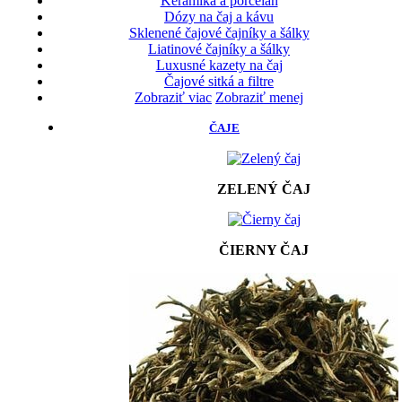
Keramika a porcelán
Dózy na čaj a kávu
Sklenené čajové čajníky a šálky
Liatinové čajníky a šálky
Luxusné kazety na čaj
Čajové sitká a filtre
Zobraziť viac
Zobraziť menej
ČAJE
ZELENÝ ČAJ
ČIERNY ČAJ