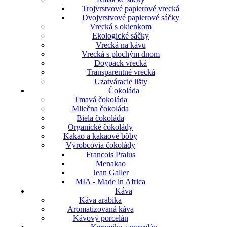
Trojvrstvové papierové vrecká
Dvojvrstvové papierové sáčky
Vrecká s okienkom
Ekologické sáčky
Vrecká na kávu
Vrecká s plochým dnom
Doypack vrecká
Transparentné vrecká
Uzatváracie lišty
Čokoláda
Tmavá čokoláda
Mliečna čokoláda
Biela čokoláda
Organické čokolády
Kakao a kakaové bôby
Výrobcovia čokolády
Francois Pralus
Menakao
Jean Galler
MIA - Made in Africa
Káva
Káva arabika
Aromatizovaná káva
Kávový porcelán