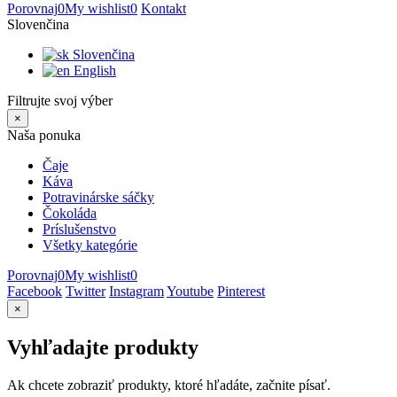
Porovnaj
0
My wishlist
0
Kontakt
Slovenčina
Slovenčina
English
Filtrujte svoj výber
×
Naša ponuka
Čaje
Káva
Potravinárske sáčky
Čokoláda
Príslušenstvo
Všetky kategórie
Porovnaj
0
My wishlist
0
Facebook
Twitter
Instagram
Youtube
Pinterest
×
Vyhľadajte produkty
Ak chcete zobraziť produkty, ktoré hľadáte, začnite písať.