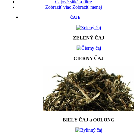
Čajové sitká a filtre
Zobraziť viac
Zobraziť menej
ČAJE
ZELENÝ ČAJ
ČIERNY ČAJ
BIELY ČAJ a OOLONG