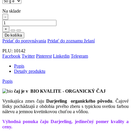
Na sklade
-
+
Do košíka
Pridať do porovnávania
Pridať do zoznamu želaní
PLU:
10142
Facebook
Twitter
Pinterest
Linkedin
Telegram
Popis
Detaily produktu
Popis
čaj je v
BIO KVALITE - ORGANICKÝ ČAJ
Vynikajúca zmes čaju
Darjeeling organického pôvodu
. Čajové
lístky pochádzajú z obdobia prvého zberu s typickou svetlou farbou
nálevu a jemnou kvetinkovou chuťou a vôňou.
Výhodná ponuka čaju Darjeeling, jedinečný pomer kvality a
ceny.