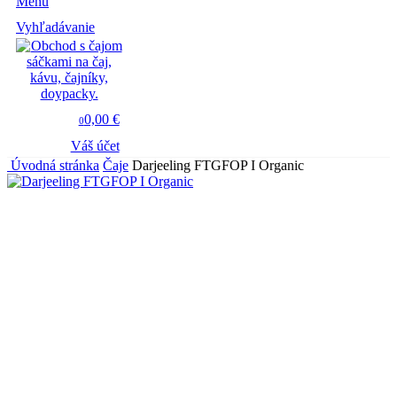
Menu
Vyhľadávanie
0,00 €
0
Váš účet
Úvodná stránka
Čaje
Darjeeling FTGFOP I Organic