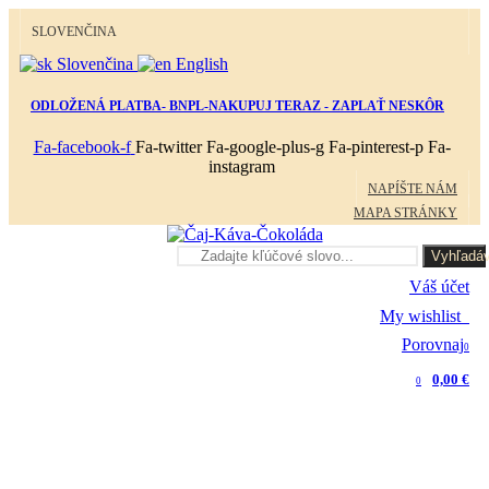
SLOVENČINA
Slovenčina
English
ODLOŽENÁ PLATBA- BNPL-NAKUPUJ TERAZ - ZAPLAŤ NESKÔR
Fa-facebook-f
Fa-twitter
Fa-google-plus-g
Fa-pinterest-p
Fa-
instagram
NAPÍŠTE NÁM
MAPA STRÁNKY
Vyhľadáv
Váš účet
My wishlist
0
Porovnaj
0
0,00 €
0