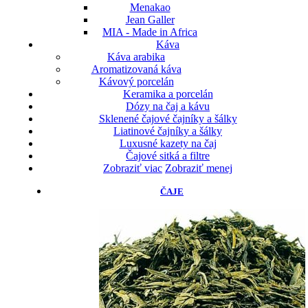
Menakao
Jean Galler
MIA - Made in Africa
Káva
Káva arabika
Aromatizovaná káva
Kávový porcelán
Keramika a porcelán
Dózy na čaj a kávu
Sklenené čajové čajníky a šálky
Liatinové čajníky a šálky
Luxusné kazety na čaj
Čajové sitká a filtre
Zobraziť viac
Zobraziť menej
ČAJE