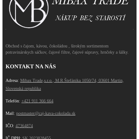
Obchod s čajom, kávou, čokoládou , širokým sortimentom
potravinárskych sáčkov, čajové filtre, čajové súpravy, hrnčeky a šálky.
KONTAKT NA NÁS
Adresa:
Mibax Trade,s.r.o., M.R.Štefánika 1050/74, 03601 Martin,
Slovenská republika
Telefón:
+421 911 366 664
Mail:
postmaster@caj-kava-cokolada.sk
IČO:
47364874
IČ DPH
:
SK 2023828455