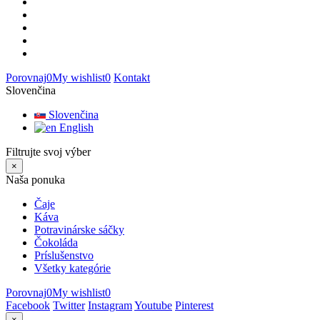
Porovnaj
0
My wishlist
0
Kontakt
Slovenčina
Slovenčina
English
Filtrujte svoj výber
×
Naša ponuka
Čaje
Káva
Potravinárske sáčky
Čokoláda
Príslušenstvo
Všetky kategórie
Porovnaj
0
My wishlist
0
Facebook
Twitter
Instagram
Youtube
Pinterest
×