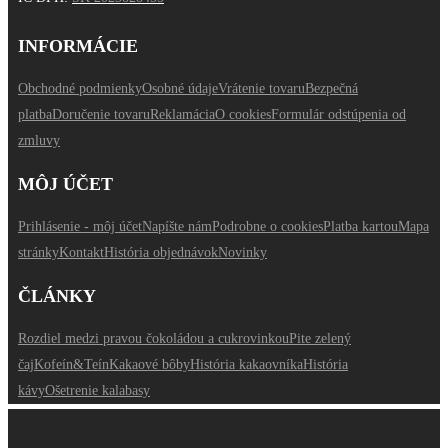
INFORMÁCIE
Obchodné podmienky
Osobné údaje
Vrátenie tovaru
Bezpečná
platba
Doručenie tovaru
Reklamácia
O cookies
Formulár odstúpenia od
zmluvy
MÔJ ÚČET
Prihlásenie - môj účet
Napíšte nám
Podrobne o cookies
Platba kartou
Mapa
stránky
Kontakt
História objednávok
Novinky
ČLÁNKY
Rozdiel medzi pravou čokoládou a cukrovinkou
Pite zelený
čaj
Kofeín&Teín
Kakaové bôby
História kakaovníka
História
kávy
Ošetrenie kalabasy