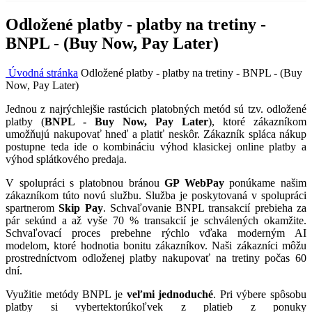
Odložené platby - platby na tretiny -
BNPL - (Buy Now, Pay Later)
Úvodná stránka
Odložené platby - platby na tretiny - BNPL - (Buy
Now, Pay Later)
Jednou z najrýchlejšie rastúcich platobných metód sú tzv. odložené
platby (
BNPL - Buy Now, Pay Later
), ktoré zákazníkom
umožňujú nakupovať hneď a platiť neskôr. Zákazník spláca nákup
postupne teda ide o kombináciu výhod klasickej online platby a
výhod splátkového predaja.
V spolupráci s platobnou bránou
GP WebPay
ponúkame našim
zákazníkom túto novú službu. Služba je poskytovaná v spolupráci
spartnerom
Skip Pay
. Schvaľovanie BNPL transakcií prebieha za
pár sekúnd a až vyše 70 % transakcií je schválených okamžite.
Schvaľovací proces prebehne rýchlo vďaka moderným AI
modelom, ktoré hodnotia bonitu zákazníkov. Naši zákazníci môžu
prostredníctvom odloženej platby nakupovať na tretiny počas 60
dní.
Využitie metódy BNPL je
veľmi jednoduché
. Pri výbere spôsobu
platby si vybertektorúkoľvek z platieb z ponuky