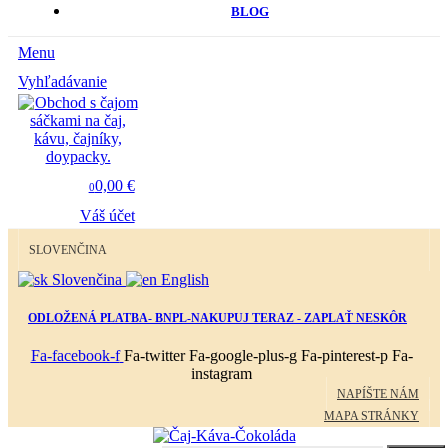
BLOG
Menu
Vyhľadávanie
0,00 €
0
Váš účet
SLOVENČINA
Slovenčina
English
ODLOŽENÁ PLATBA- BNPL-NAKUPUJ TERAZ - ZAPLAŤ NESKÔR
Fa-facebook-f
Fa-twitter
Fa-google-plus-g
Fa-pinterest-p
Fa-
instagram
NAPÍŠTE NÁM
MAPA STRÁNKY