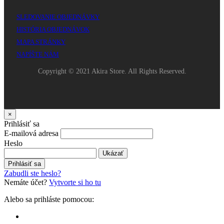
SLEDOVANIE OBJEDNÁVKY
HISTÓRIA OBJEDNÁVOK
MAPA STRÁNKY
NAPÍŠTE NÁM
Copyright © 2021 Akira Store. All Rights Reserved.
×
Prihlásiť sa
E-mailová adresa
Heslo
Ukázať
Prihlásiť sa
Zabudli ste heslo?
Nemáte účet?
Vytvorte si ho tu
Alebo sa prihláste pomocou: