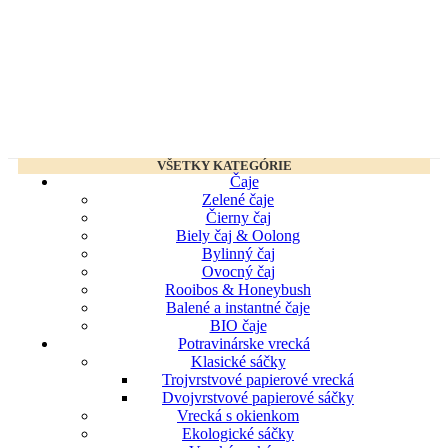
VŠETKY KATEGÓRIE
Čaje
Zelené čaje
Čierny čaj
Biely čaj & Oolong
Bylinný čaj
Ovocný čaj
Rooibos & Honeybush
Balené a instantné čaje
BIO čaje
Potravinárske vrecká
Klasické sáčky
Trojvrstvové papierové vrecká
Dvojvrstvové papierové sáčky
Vrecká s okienkom
Ekologické sáčky