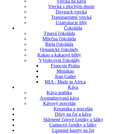
Vrecká na kávu
Vrecká s plochým dnom
Doypack vrecká
Transparentné vrecká
Uzatváracie lišty
Čokoláda
Tmavá čokoláda
Mliečna čokoláda
Biela čokoláda
Organické čokolády
Kakao a kakaové bôby
Výrobcovia čokolády
Francois Pralus
Menakao
Jean Galler
MIA - Made in Africa
Káva
Káva arabika
Aromatizovaná káva
Kávový porcelán
Keramika a porcelán
Dózy na čaj a kávu
Sklenené čajové čajníky a šálky
Liatinové čajníky a šálky
Luxusné kazety na čaj