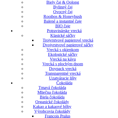
Biely čaj & Oolong
Bylinný čaj
Ovocný čaj
Rooibos & Honeybush
Balené a instantné čaje
BIO čaje
Potravinárske vrecká
Klasické sáčky
Trojvrstvové papierové vrecká
Dvojvrstvové papierové sáčky
Vrecká s okienkom
Ekologické sáčky
Vrecká na kávu
Vrecká s plochým dnom
Doypack vrecká
Transparentné vrecká
Uzatváracie lišty
Čokoláda
Tmavá čokoláda
Mliečna čokoláda
Biela čokoláda
Organické čokolády
Kakao a kakaové bôby
Výrobcovia čokolády
Francois Pralus