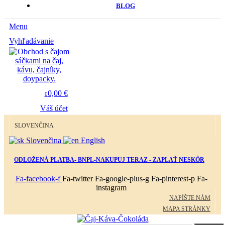
BLOG
Menu
Vyhľadávanie
0,00 €
0
Váš účet
SLOVENČINA
Slovenčina
English
ODLOŽENÁ PLATBA- BNPL-NAKUPUJ TERAZ - ZAPLAŤ NESKÔR
Fa-facebook-f
Fa-twitter
Fa-google-plus-g
Fa-pinterest-p
Fa-
instagram
NAPÍŠTE NÁM
MAPA STRÁNKY