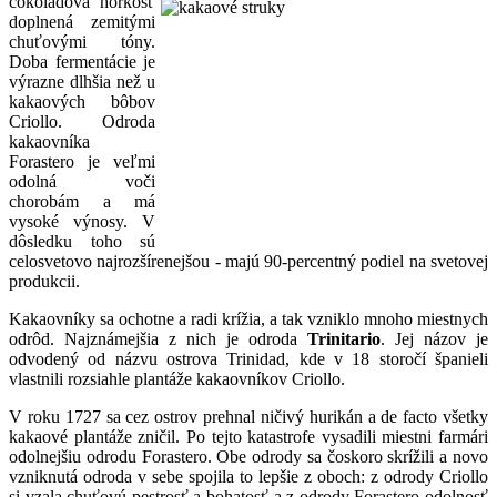
čokoládová horkosť
doplnená zemitými
chuťovými tóny.
Doba fermentácie je
výrazne dlhšia než u
kakaových bôbov
Criollo. Odroda
kakaovníka
Forastero je veľmi
odolná voči
chorobám a má
vysoké výnosy. V
dôsledku toho sú
celosvetovo najrozšírenejšou - majú 90-percentný podiel na svetovej
produkcii.
Kakaovníky sa ochotne a radi krížia, a tak vzniklo mnoho miestnych
odrôd. Najznámejšia z nich je odroda
Trinitario
. Jej názov je
odvodený od názvu ostrova Trinidad, kde v 18 storočí španieli
vlastnili rozsiahle plantáže kakaovníkov Criollo.
V roku 1727 sa cez ostrov prehnal ničivý hurikán a de facto všetky
kakaové plantáže zničil. Po tejto katastrofe vysadili miestni farmári
odolnejšiu odrodu Forastero. Obe odrody sa čoskoro skrížili a novo
vzniknutá odroda v sebe spojila to lepšie z oboch: z odrody Criollo
si vzala chuťovú pestrosť a bohatosť a z odrody Forastero odolnosť