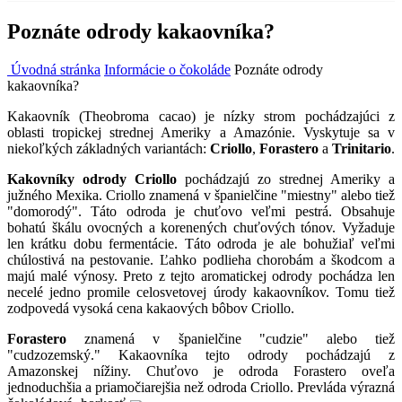
Poznáte odrody kakaovníka?
Úvodná stránka
Informácie o čokoláde
Poznáte odrody
kakaovníka?
Kakaovník (Theobroma cacao) je nízky strom pochádzajúci z
oblasti tropickej strednej Ameriky a Amazónie. Vyskytuje sa v
niekoľkých základných variantách:
Criollo
,
Forastero
a
Trinitario
.
Kakovníky odrody
Criollo
pochádzajú zo strednej Ameriky a
južného Mexika. Criollo znamená v španielčine "miestny" alebo tiež
"domorodý". Táto odroda je chuťovo veľmi pestrá. Obsahuje
bohatú škálu ovocných a korenených chuťových tónov. Vyžaduje
len krátku dobu fermentácie. Táto odroda je ale bohužiaľ veľmi
chúlostivá na pestovanie. Ľahko podlieha chorobám a škodcom a
majú malé výnosy. Preto z tejto aromatickej odrody pochádza len
necelé jedno promile celosvetovej úrody kakaovníkov. Tomu tiež
zodpovedá vysoká cena kakaových bôbov Criollo.
Forastero
znamená v španielčine "cudzie" alebo tiež
"cudzozemský." Kakaovníka tejto odrody pochádzajú z
Amazonskej nížiny. Chuťovo je odroda Forastero oveľa
jednoduchšia a priamočiare
jšia než odroda Criollo. Prevláda výrazná