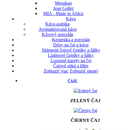
Menakao
Jean Galler
MIA - Made in Africa
Káva
Káva arabika
Aromatizovaná káva
Kávový porcelán
Keramika a porcelán
Dózy na čaj a kávu
Sklenené čajové čajníky a šálky
Liatinové čajníky a šálky
Luxusné kazety na čaj
Čajové sitká a filtre
Zobraziť viac
Zobraziť menej
ČAJE
ZELENÝ ČAJ
ČIERNY ČAJ