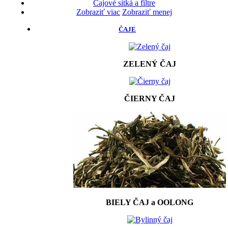
Čajové sitká a filtre
Zobraziť viac
Zobraziť menej
ČAJE
ZELENÝ ČAJ
ČIERNY ČAJ
BIELY ČAJ a OOLONG