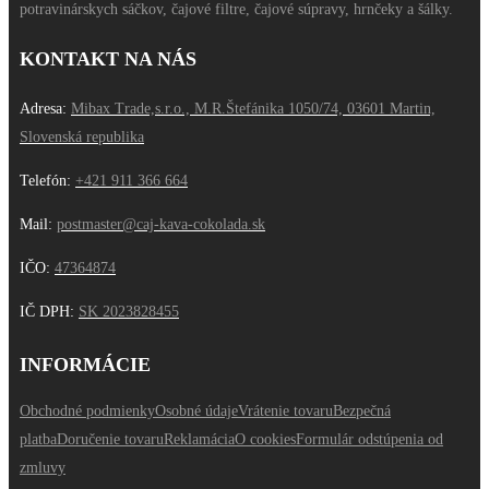
potravinárskych sáčkov, čajové filtre, čajové súpravy, hrnčeky a šálky.
KONTAKT NA NÁS
Adresa:
Mibax Trade,s.r.o., M.R.Štefánika 1050/74, 03601 Martin,
Slovenská republika
Telefón:
+421 911 366 664
Mail:
postmaster@caj-kava-cokolada.sk
IČO:
47364874
IČ DPH
:
SK 2023828455
INFORMÁCIE
Obchodné podmienky
Osobné údaje
Vrátenie tovaru
Bezpečná
platba
Doručenie tovaru
Reklamácia
O cookies
Formulár odstúpenia od
zmluvy