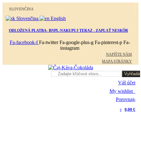
SLOVENČINA
Slovenčina
English
ODLOŽENÁ PLATBA- BNPL-NAKUPUJ TERAZ - ZAPLAŤ NESKÔR
Fa-facebook-f
Fa-twitter
Fa-google-plus-g
Fa-pinterest-p
Fa-
instagram
NAPÍŠTE NÁM
MAPA STRÁNKY
Vyhľadáv
Váš účet
My wishlist
0
Porovnaj
0
0,00 €
0