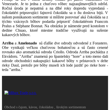
Venezuele. Je to jedna z chuťovo vôbec najzaujímavejších odrôd.
Ročná úroda je nepatrná a na dlhé roky dopredu vypredaná -
čokolatiéri pripravujúci fajnovú čokoládu sa o ňu doslova bijú. V
našom ponúkanom sortimente si môžete porovnať aká čokoláda sa z
týchto vzácnych bôbov podarila pripraviť čokolatiérom Francois
Pralus a Stéphane Bonnat. Na obrázku je námestie pred kostolom v
dedine Chuao, ktoré miestne tradične využívajú na sušenie
kakaových bôbov.
Arriba
a
Amelonado
sú ďalšie dve odrody odvodené z Forastero.
Obe vynikajú veľkou chuťovou bohatosťou a sú často cenené
rovnako ako aromatická odroda Criollo. Odroda Arriba pochádza z
Ekvádoru. "Arriba" znamená po španielsky "hore" a toto meno dali
odrode obchodníci nakupujúci kakaové bôby v prístavoch v delte
rieky Daul, pretože pre bôby museli ich lode jazdiť po rieke hore -
teda "arriba."
Obchod s čajom, kávou, čokoládou , širokým sortimentom