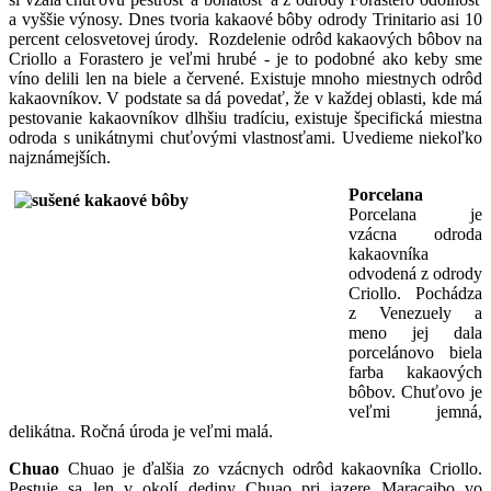
a vyššie výnosy. Dnes tvoria kakaové bôby odrody Trinitario asi 10
percent celosvetovej úrody. Rozdelenie odrôd kakaových bôbov na
Criollo a Forastero je veľmi hrubé - je to podobné ako keby sme
víno delili len na biele a červené. Existuje mnoho miestnych odrôd
kakaovníkov. V podstate sa dá povedať, že v každej oblasti, kde má
pestovanie kakaovníkov dlhšiu tradíciu, existuje špecifická miestna
odroda s unikátnymi chuťovými vlastnosťami. Uvedieme niekoľko
najznámejších.
Porcelana
Porcelana je
vzácna odroda
kakaovníka
odvodená z odrody
Criollo. Pochádza
z Venezuely a
meno jej dala
porcelánovo biela
farba kakaových
bôbov. Chuťovo je
veľmi jemná,
delikátna. Ročná úroda je veľmi malá.
Chuao
Chuao je ďalšia zo vzácnych odrôd kakaovníka Criollo.
Pestuje sa len v okolí dediny Chuao pri jazere Maracaibo vo