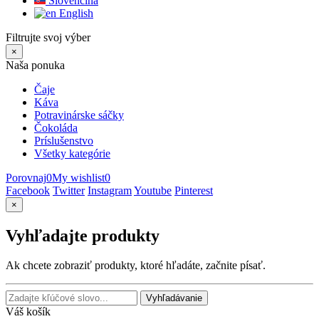
Slovenčina
English
Filtrujte svoj výber
×
Naša ponuka
Čaje
Káva
Potravinárske sáčky
Čokoláda
Príslušenstvo
Všetky kategórie
Porovnaj
0
My wishlist
0
Facebook
Twitter
Instagram
Youtube
Pinterest
×
Vyhľadajte produkty
Ak chcete zobraziť produkty, ktoré hľadáte, začnite písať.
Vyhľadávanie
Váš košík