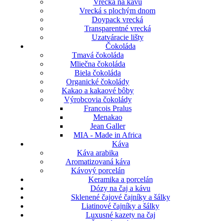
Vrecká na kávu
Vrecká s plochým dnom
Doypack vrecká
Transparentné vrecká
Uzatváracie lišty
Čokoláda
Tmavá čokoláda
Mliečna čokoláda
Biela čokoláda
Organické čokolády
Kakao a kakaové bôby
Výrobcovia čokolády
Francois Pralus
Menakao
Jean Galler
MIA - Made in Africa
Káva
Káva arabika
Aromatizovaná káva
Kávový porcelán
Keramika a porcelán
Dózy na čaj a kávu
Sklenené čajové čajníky a šálky
Liatinové čajníky a šálky
Luxusné kazety na čaj