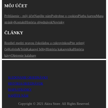
MÔJ ÚČET
Prihlásenie - môj účet
Napíšte nám
Podrobne o cookies
Platba kartou
Mapa
stránky
Kontakt
História objednávok
Novinky
ČLÁNKY
Rozdiel medzi pravou čokoládou a cukrovinkou
Pite zelený
čaj
Kofeín&Teín
Kakaové bôby
História kakaovníka
História
kávy
Ošetrenie kalabasy
SLEDOVANIE OBJEDNÁVKY
HISTÓRIA OBJEDNÁVOK
MAPA STRÁNKY
NAPÍŠTE NÁM
Copyright © 2021 Akira Store. All Rights Reserved.