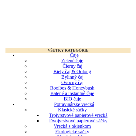
VŠETKY KATEGÓRIE
Čaje
Zelené čaje
Čierny čaj
Biely čaj & Oolong
Bylinný čaj
Ovocný čaj
Rooibos & Honeybush
Balené a instantné čaje
BIO čaje
Potravinárske vrecká
Klasické sáčky
Trojvrstvové papierové vrecká
Dvojvrstvové papierové sáčky
Vrecká s okienkom
Ekologické sáčky