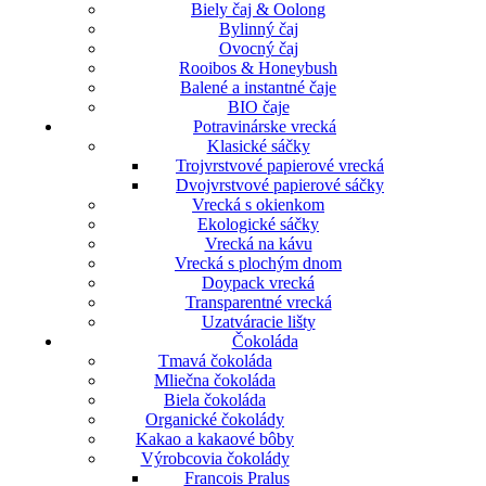
Biely čaj & Oolong
Bylinný čaj
Ovocný čaj
Rooibos & Honeybush
Balené a instantné čaje
BIO čaje
Potravinárske vrecká
Klasické sáčky
Trojvrstvové papierové vrecká
Dvojvrstvové papierové sáčky
Vrecká s okienkom
Ekologické sáčky
Vrecká na kávu
Vrecká s plochým dnom
Doypack vrecká
Transparentné vrecká
Uzatváracie lišty
Čokoláda
Tmavá čokoláda
Mliečna čokoláda
Biela čokoláda
Organické čokolády
Kakao a kakaové bôby
Výrobcovia čokolády
Francois Pralus