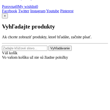
Porovnaj
0
My wishlist
0
Facebook
Twitter
Instagram
Youtube
Pinterest
×
Vyhľadajte produkty
Ak chcete zobraziť produkty, ktoré hľadáte, začnite písať.
Vyhľadávanie
Váš košík
Vo vašom košíku už nie sú žiadne položky