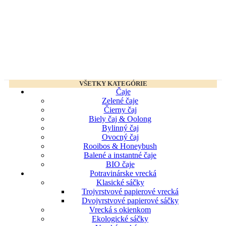
VŠETKY KATEGÓRIE
Čaje
Zelené čaje
Čierny čaj
Biely čaj & Oolong
Bylinný čaj
Ovocný čaj
Rooibos & Honeybush
Balené a instantné čaje
BIO čaje
Potravinárske vrecká
Klasické sáčky
Trojvrstvové papierové vrecká
Dvojvrstvové papierové sáčky
Vrecká s okienkom
Ekologické sáčky