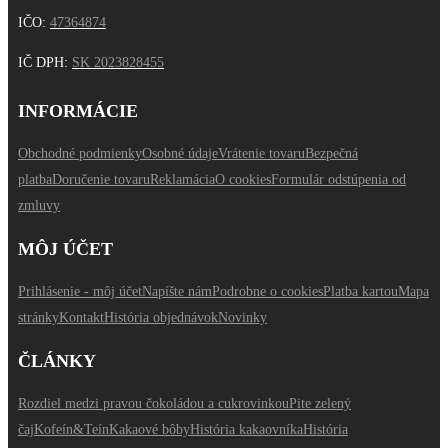
IČO:
47364874
IČ DPH
:
SK 2023828455
INFORMÁCIE
Obchodné podmienky
Osobné údaje
Vrátenie tovaru
Bezpečná
platba
Doručenie tovaru
Reklamácia
O cookies
Formulár odstúpenia od
zmluvy
MÔJ ÚČET
Prihlásenie - môj účet
Napíšte nám
Podrobne o cookies
Platba kartou
Mapa
stránky
Kontakt
História objednávok
Novinky
ČLÁNKY
Rozdiel medzi pravou čokoládou a cukrovinkou
Pite zelený
čaj
Kofeín&Teín
Kakaové bôby
História kakaovníka
História