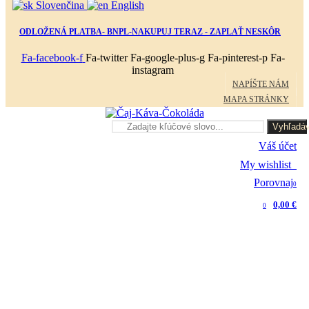
Slovenčina
English
ODLOŽENÁ PLATBA- BNPL-NAKUPUJ TERAZ - ZAPLAŤ NESKÔR
Fa-facebook-f
Fa-twitter
Fa-google-plus-g
Fa-pinterest-p
Fa-
instagram
NAPÍŠTE NÁM
MAPA STRÁNKY
Vyhľadáv
Váš účet
My wishlist
0
Porovnaj
0
0,00 €
0