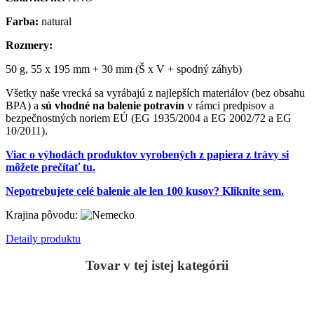
Farba:
natural
Rozmery:
50 g, 55 x 195 mm + 30 mm (Š x V + spodný záhyb)
Všetky naše vrecká sa vyrábajú z najlepších materiálov (bez obsahu
BPA) a
sú vhodné na balenie potravín
v rámci predpisov a
bezpečnostných noriem EÚ (EG 1935/2004 a EG 2002/72 a EG
10/2011).
Viac o výhodách produktov vyrobených z papiera z trávy si
môžete prečítať tu.
Nepotrebujete celé balenie ale len 100 kusov? Kliknite sem.
Krajina pôvodu:
Detaily produktu
Tovar v tej istej kategórii