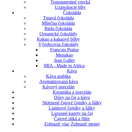
Transparentné vrecká
Uzatváracie lišty
Čokoláda
Tmavá čokoláda
Mliečna čokoláda
Biela čokoláda
Organické čokolády
Kakao a kakaové bôby
Výrobcovia čokolády
Francois Pralus
Menakao
Jean Galler
MIA - Made in Africa
Káva
Káva arabika
Aromatizovaná káva
Kávový porcelán
Keramika a porcelán
Dózy na čaj a kávu
Sklenené čajové čajníky a šálky
Liatinové čajníky a šálky
Luxusné kazety na čaj
Čajové sitká a filtre
Zobraziť viac
Zobraziť menej