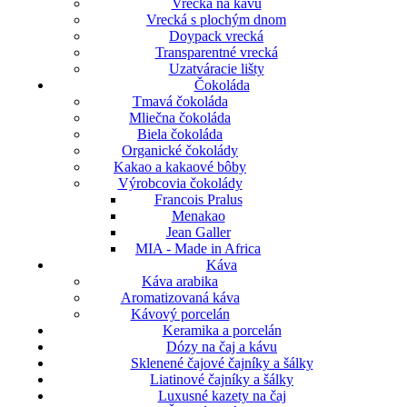
Vrecká na kávu
Vrecká s plochým dnom
Doypack vrecká
Transparentné vrecká
Uzatváracie lišty
Čokoláda
Tmavá čokoláda
Mliečna čokoláda
Biela čokoláda
Organické čokolády
Kakao a kakaové bôby
Výrobcovia čokolády
Francois Pralus
Menakao
Jean Galler
MIA - Made in Africa
Káva
Káva arabika
Aromatizovaná káva
Kávový porcelán
Keramika a porcelán
Dózy na čaj a kávu
Sklenené čajové čajníky a šálky
Liatinové čajníky a šálky
Luxusné kazety na čaj