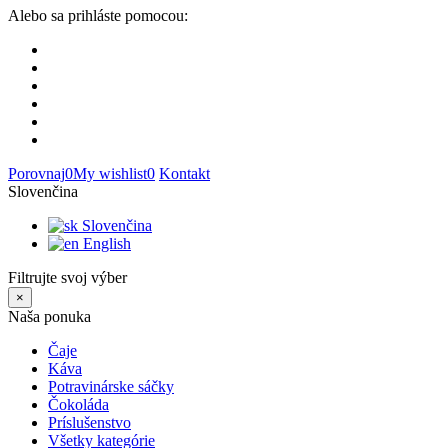
Alebo sa prihláste pomocou:
Porovnaj
0
My wishlist
0
Kontakt
Slovenčina
Slovenčina
English
Filtrujte svoj výber
×
Naša ponuka
Čaje
Káva
Potravinárske sáčky
Čokoláda
Príslušenstvo
Všetky kategórie