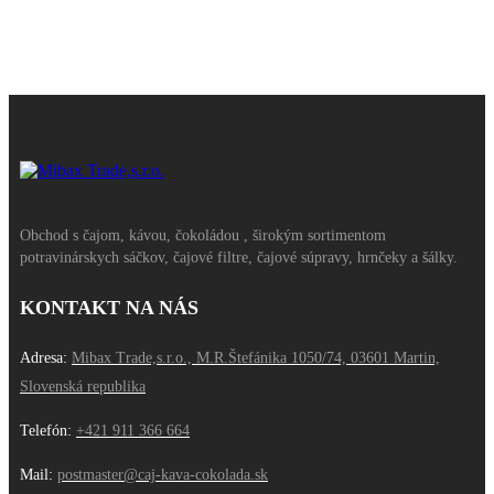
Obchod s čajom, kávou, čokoládou , širokým sortimentom
potravinárskych sáčkov, čajové filtre, čajové súpravy, hrnčeky a šálky.
KONTAKT NA NÁS
Adresa:
Mibax Trade,s.r.o., M.R.Štefánika 1050/74, 03601 Martin,
Slovenská republika
Telefón:
+421 911 366 664
Mail:
postmaster@caj-kava-cokolada.sk