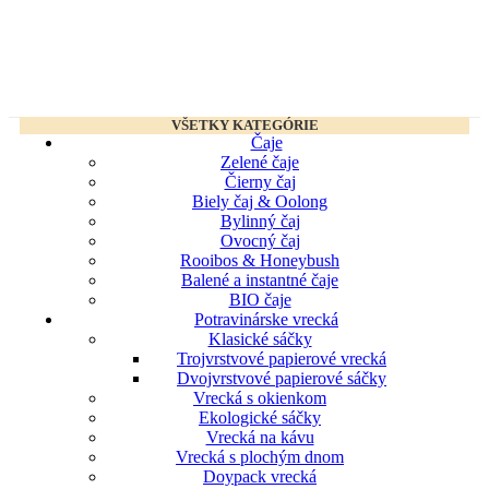
VŠETKY KATEGÓRIE
Čaje
Zelené čaje
Čierny čaj
Biely čaj & Oolong
Bylinný čaj
Ovocný čaj
Rooibos & Honeybush
Balené a instantné čaje
BIO čaje
Potravinárske vrecká
Klasické sáčky
Trojvrstvové papierové vrecká
Dvojvrstvové papierové sáčky
Vrecká s okienkom
Ekologické sáčky
Vrecká na kávu
Vrecká s plochým dnom
Doypack vrecká