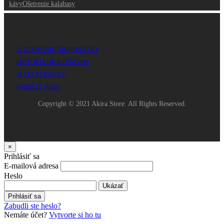
kávy
Ošetrenie kalabasy
SLEDOVANIE OBJEDNÁVKY
HISTÓRIA OBJEDNÁVOK
MAPA STRÁNKY
NAPÍŠTE NÁM
Copyright © 2021 Akira Store. All Rights Reserved.
×
Prihlásiť sa
E-mailová adresa
Heslo
Ukázať
Prihlásiť sa
Zabudli ste heslo?
Nemáte účet?
Vytvorte si ho tu