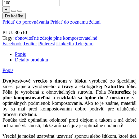
+
Do košíka
Pridať do porovnávania
Pridať do zoznamu želaní
PLU:
30510
Tagy:
obnoviteľné zdroje
plne kompostovateľné
Facebook
Twitter
Pinterest
Linkedin
Telegram
Popis
Detaily produktu
Popis
Dvojvrstvové vrecko s dnom v bloku
vyrobené z
o
špeciálnej
zmesi papiera vyrobeného
z trávy
a ekologickej
Naturflex
fólie
.
Fólia je vyrobená z obnoviteľných surovín. Fólia
Natureflex
je
plne kompostovateľná
a
rozkladá sa úplne do 2 mesiacov
za
optimálnych podmienok kompostovania. Ako to je známe, materiál
by sa mal pred kompostovaním dobre podrviť pre uľahčenie
procesu rozkladu.
Ponúka tiež optimálnu odolnosť proti olejom a tukom a má dobré
ochranné ​​vlastnosti, takže aróma čajov je optimálne chránená!
Vrecká je možné uzatvárať uzavrieť sponou alebo štítkom, ktoré tiež