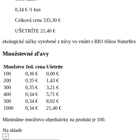
0,34 € /1 kus
Celková cena 335,30 €
UŠETRÍTE 21,40 €
ekologické sáčky vyrobené z trávy vo vnútri s BIO fóliou Naturflex
Množstevné zľavy
Množstvo
Jed. cena
Ušetríte
100
0,36 €
0,00 €
200
0,35 €
1,43 €
300
0,35 €
3,21 €
400
0,34 €
5,71 €
500
0,34 €
8,92 €
1000
0,34 €
21,40 €
Minimálne množstvo objednávky na produkt je 100.
Na sklade
-