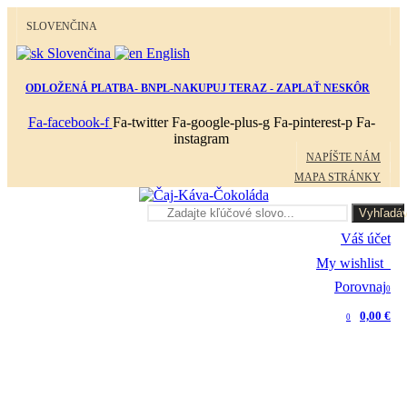
SLOVENČINA
Slovenčina
English
ODLOŽENÁ PLATBA- BNPL-NAKUPUJ TERAZ - ZAPLAŤ NESKÔR
Fa-facebook-f
Fa-twitter
Fa-google-plus-g
Fa-pinterest-p
Fa-
instagram
NAPÍŠTE NÁM
MAPA STRÁNKY
Vyhľadáv
Váš účet
My wishlist
0
Porovnaj
0
0,00 €
0