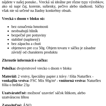
nájdete v našej ponuke.. Vrecká sú ideálne pre rôzne typy výrobkov,
ako sú napr čaj, korenie, sušienky, pečivo alebo sladkosti. Sáčky
však nie sú určené na žiadny konkrétny obsah.
Vrecká s dnom v bloku sú:
bez označenia hmotnosti
neobsahujú hliník
bezpečné pre potraviny
stabilné (naplnený)
bez zápachu a chuti
objemovo pre cca 50g. Objem tovaru v sáčku je zásadne
závislý od charakteru produktu
Zhrnutie informácií o sáčku:
Položka:
dvojvrstvové vrecko s dnom v bloku
Materiál:
2 vrstvy, špeciálny papier z trávy / fólia Naturflex -
vonkajšia vrstva:
FSC Mix 90g/m² -
vnútorná vrstva:
Naturflex
fólia o hrúbke 23µ
Uzatvárateľné:
možnosť uzavrieť sáčok štítkom, alebo
uzatváracou lištou
Zataviteľné:
ÁNO