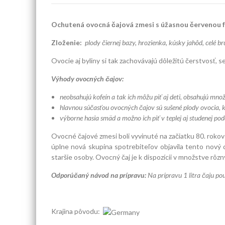
Ochutená ovocná čajová zmesi s úžasnou červenou fa
Zloženie:
plody čiernej bazy, hrozienka, kúsky jahôd, celé br
Ovocie aj byliny si tak zachovávajú dôležitú čerstvosť,
Výhody ovocných čajov:
neobsahujú kofeín a tak ich môžu piť aj deti, obsahujú mno
hlavnou súčasťou ovocných čajov sú sušené plody ovocia, k
výborne hasia smäd a možno ich piť v teplej aj studenej po
Ovocné čajové zmesi boli vyvinuté na začiatku 80. rokov
úplne nová skupina spotrebiteľov objavila tento nový d
staršie osoby. Ovocný čaj je k dispozícii v množstve rô
Odporúčaný návod na prípravu:
Na prípravu 1 litra čaju p
Krajina pôvodu: