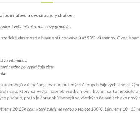
rbou nálevu a ovocnou jely chuťou.
usnice, kvety ibišteku, malinový granulát.
 senzorické vlastnosti a hlavne si uchovávajú až 90% vitamínov. Ovocie s
žstvo vitamínov,
toré možno po vypití čaju zjesť
dobe
 a pokračujú v úspešnej ceste ochutených čiernych čajových zmesí. Kým 'pr
ruh čaju, ktorý sa vyvíjal napriek všetkým tým, ktorím sa to nepáčilo a
znych príchutí, preto je čoraz obľúbenejší vo všetkých čajovniach ako nov
oužijeme 20-25
g čaju, ktorý zalejeme vodou o teplote 100°C. Lúhujeme 10 - 15 m