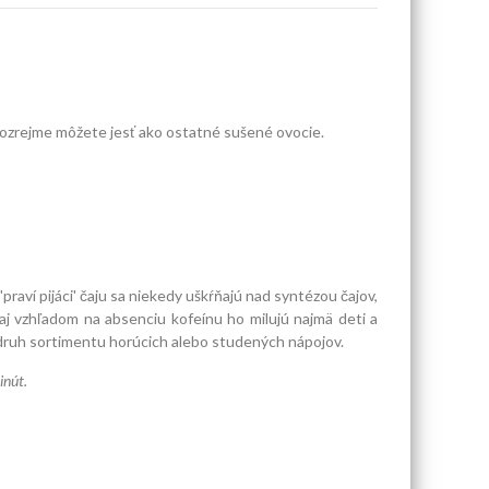
amozrejme môžete jesť ako ostatné sušené ovocie.
aví pijáci' čaju sa niekedy uškŕňajú nad syntézou čajov,
 aj vzhľadom na absenciu kofeínu ho milujú najmä deti a
ý druh sortimentu horúcich alebo studených nápojov.
inút.