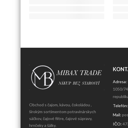
KONT
Adresa:
1050/74,
republik
Obchod s čajom, kávou, čokoládou ,
Telefón
širokým sortimentom potravinárskych
Mail:
pos
sáčkov, čajové filtre, čajové súpravy,
IČO:
47
hrnčeky a šálky.