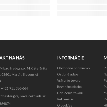
AKT NA NÁS
INFORMÁCIE
M
Obchodné podmienky
Pr
Mibax Trade,s.r.o., M.R.Štefánika
Osobné údaje
Na
 03601 Martin, Slovenská
Vrátenie tovaru
Po
a
Bezpečná platba
Pl
:
+421 911 366 664
Doručenie tovaru
Ma
tmaster@caj-kava-cokolada.sk
Reklamácia
K
364874
O cookies
Hi