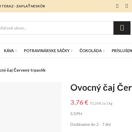
 TERAZ - ZAPLAŤ NESKÔR
KÁVA
POTRAVINÁRSKE SÁČKY
ČOKOLÁDA
PRÍSLUŠE
ný čaj Červený trpaslík
Ovocný čaj Čer
3,76 €
75,20 € za 1 kg
S DPH
Dodávame do 2 - 7 dní