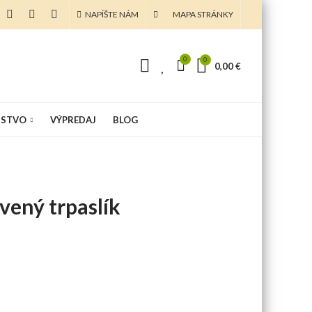
NAPÍŠTE NÁM
MAPA STRÁNKY
0
0
0
0,00 €
NSTVO
VÝPREDAJ
BLOG
vený trpaslík