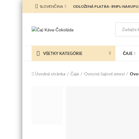
SLOVENČINA
ODLOŽENÁ PLATBA- BNPL-NAKUPUJ
VŠETKY KATEGÓRIE
ČAJE
Úvodná stránka
Čaje
Ovocné čajové zmesi
Ovoc