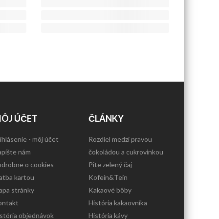
ÔJ ÚČET
ČLÁNKY
ihlásenie - môj účet
Rozdiel medzi pravou
píšte nám
čokoládou a cukrovinkou
drobne o cookies
Pite zelený čaj
atba kartou
Kofeín&Teín
pa stránky
Kakaové bôby
ontakt
História kakaovníka
stória objednávok
História kávy