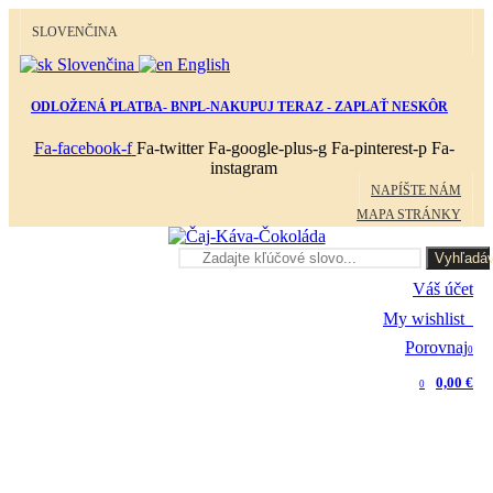
SLOVENČINA
Slovenčina
English
ODLOŽENÁ PLATBA- BNPL-NAKUPUJ TERAZ - ZAPLAŤ NESKÔR
Fa-facebook-f
Fa-twitter
Fa-google-plus-g
Fa-pinterest-p
Fa-
instagram
NAPÍŠTE NÁM
MAPA STRÁNKY
Vyhľadáv
Váš účet
My wishlist
0
Porovnaj
0
0,00 €
0