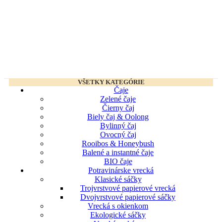
VŠETKY KATEGÓRIE
Čaje
Zelené čaje
Čierny čaj
Biely čaj & Oolong
Bylinný čaj
Ovocný čaj
Rooibos & Honeybush
Balené a instantné čaje
BIO čaje
Potravinárske vrecká
Klasické sáčky
Trojvrstvové papierové vrecká
Dvojvrstvové papierové sáčky
Vrecká s okienkom
Ekologické sáčky