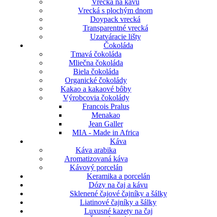
Vrecká na kávu
Vrecká s plochým dnom
Doypack vrecká
Transparentné vrecká
Uzatváracie lišty
Čokoláda
Tmavá čokoláda
Mliečna čokoláda
Biela čokoláda
Organické čokolády
Kakao a kakaové bôby
Výrobcovia čokolády
Francois Pralus
Menakao
Jean Galler
MIA - Made in Africa
Káva
Káva arabika
Aromatizovaná káva
Kávový porcelán
Keramika a porcelán
Dózy na čaj a kávu
Sklenené čajové čajníky a šálky
Liatinové čajníky a šálky
Luxusné kazety na čaj