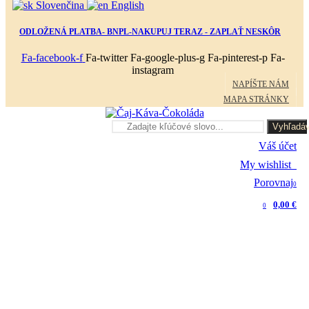
Slovenčina
English
ODLOŽENÁ PLATBA- BNPL-NAKUPUJ TERAZ - ZAPLAŤ NESKÔR
Fa-facebook-f
Fa-twitter
Fa-google-plus-g
Fa-pinterest-p
Fa-
instagram
NAPÍŠTE NÁM
MAPA STRÁNKY
Vyhľadáv
Váš účet
My wishlist
0
Porovnaj
0
0,00 €
0