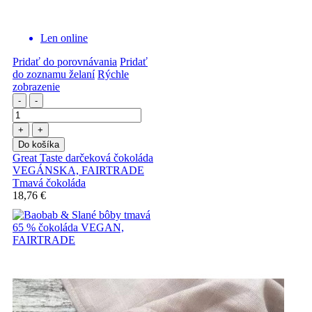
Len online
Pridať do porovnávania
Pridať
do zoznamu želaní
Rýchle
zobrazenie
-
-
+
+
Do košíka
Great Taste darčeková čokoláda
VEGÁNSKA, FAIRTRADE
Tmavá čokoláda
18,76 €