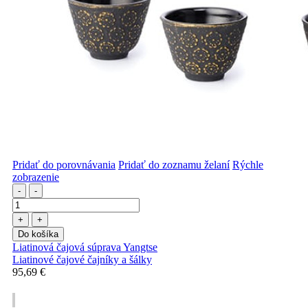
Pridať do porovnávania
Pridať do zoznamu želaní
Rýchle
zobrazenie
-
-
+
+
Do košíka
Liatinová čajová súprava Yangtse
Liatinové čajové čajníky a šálky
95,69 €