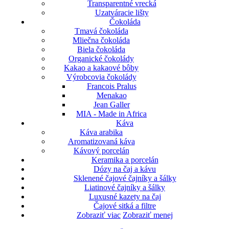
Transparentné vrecká
Uzatváracie lišty
Čokoláda
Tmavá čokoláda
Mliečna čokoláda
Biela čokoláda
Organické čokolády
Kakao a kakaové bôby
Výrobcovia čokolády
Francois Pralus
Menakao
Jean Galler
MIA - Made in Africa
Káva
Káva arabika
Aromatizovaná káva
Kávový porcelán
Keramika a porcelán
Dózy na čaj a kávu
Sklenené čajové čajníky a šálky
Liatinové čajníky a šálky
Luxusné kazety na čaj
Čajové sitká a filtre
Zobraziť viac
Zobraziť menej