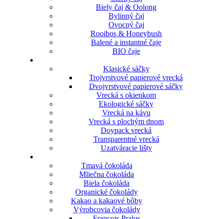
Biely čaj & Oolong
Bylinný čaj
Ovocný čaj
Rooibos & Honeybush
Balené a instantné čaje
BIO čaje
Klasické sáčky
Trojvrstvové papierové vrecká
Dvojvrstvové papierové sáčky
Vrecká s okienkom
Ekologické sáčky
Vrecká na kávu
Vrecká s plochým dnom
Doypack vrecká
Transparentné vrecká
Uzatváracie lišty
Tmavá čokoláda
Mliečna čokoláda
Biela čokoláda
Organické čokolády
Kakao a kakaové bôby
Výrobcovia čokolády
Francois Pralus