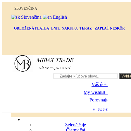
SLOVENČINA
Slovenčina
English
ODLOŽENÁ PLATBA- BNPL-NAKUPUJ TERAZ - ZAPLAŤ NESKÔR
Vyhľa
Váš účet
My wishlist
0
Porovnaj
0
0,00 €
0
Zelené čaje
Čierny čaj