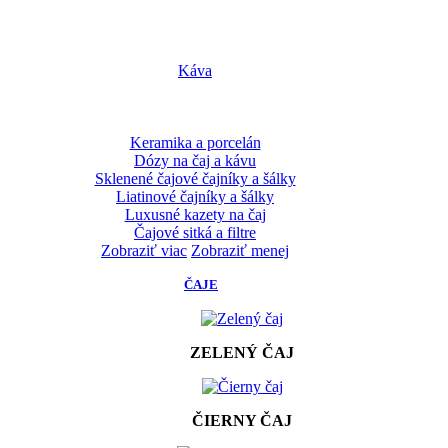
Káva
Keramika a porcelán
Dózy na čaj a kávu
Sklenené čajové čajníky a šálky
Liatinové čajníky a šálky
Luxusné kazety na čaj
Čajové sitká a filtre
Zobraziť viac
Zobraziť menej
ČAJE
ZELENÝ ČAJ
ČIERNY ČAJ